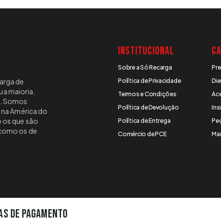
Institucional
Ca
Sobre a Só Recarga
Pr
arga de
Política de Privacidade
Die
a maioria,
Termos e Condições
Ac
a. Somos
Política de Devolução
In
n na América do
o os que são
Política de Entrega
Pe
 como os de
Comércio de PCE
Ma
as de pagamento