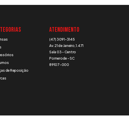
tegorias
Atendimento
ensas
(47) 3091-3145
Av. 21 de Janeiro, 1.471
s
Sala 03 - Centro
essórios
Pomerode - SC
sumos
89107-000
ças de Reposição
rcas